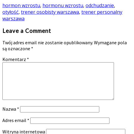
hormon wzrostu
,
hormonu wzrostu
,
odchudzanie
,
otyłość
,
trener osobisty warszawa
,
trener personalny
warszawa
Leave a Comment
Twój adres email nie zostanie opublikowany.
Wymagane pola
są oznaczone
*
Komentarz
*
Nazwa
*
Adres email
*
Witryna internetowa