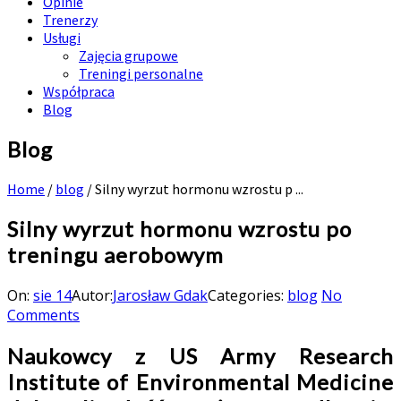
Opinie
Trenerzy
Usługi
Zajęcia grupowe
Treningi personalne
Współpraca
Blog
Blog
Home
/
blog
/
Silny wyrzut hormonu wzrostu p ...
Silny wyrzut hormonu wzrostu po
treningu aerobowym
On:
sie 14
Autor:
Jarosław Gdak
Categories:
blog
No
Comments
Naukowcy z US Army Research
Institute of Environmental Medicine