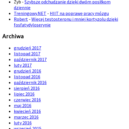
Zyb
-
Szybsze odchudzanie dzięki dwóm posiłkom
dziennie
Treningowy.NET
-
HIIT na poprawę pracy mózgu
Robert
-
Więcej testosteronu i mniej kortyzolu dzięki
fosfatydyloserynie
Archiwa
grudzień 2017
listopad 2017
październik 2017
luty 2017
grudzień 2016
listopad 2016
październik 2016
sierpień 2016
lipiec 2016
czerwiec 2016
maj 2016
kwiecień 2016
marzec 2016
luty 2016
wrzesień 2015