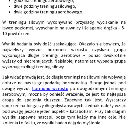
godzina treningu aerobowego,
dwie godziny treningu siłowego,
dwie godziny treningu aerobowego.
W treningu siłowym wykonywano przysiady, wyciskanie na
ławce poziomej, wypychanie na suwnicy i ściąganie drążka – 5-
10 powtórzeń.
Wyniki badania były dość zaskakujące. Okazało się bowiem, że
największy wyrzut hormonu wzrostu uzyskała grupa
wykonująca długie treningi aerobowe – ponad dwukrotnie
wyższy od nietrenujących. Najsłabiej natomiast wypadła grupa
wykonująca długi trening siłowy.
Jak widać prawdą jest, że długie treningi na siłowni nie wpływają
dobrze na naszą gospodarkę hormonalną. Biorąc jednak pod
uwagę wyrzut
hormonu wzrostu
po dwugodzinnym treningu
aerobowym, można by odnieść wrażenie, że jest to najlepsza
droga do spalenia tłuszczu. Zapewne tak jest. Wystarczy
spojrzeć na biegaczy długodystansowych. Jednak należy wziąć
pod uwagę jeszcze jeden aspekt – katabolizm. Przy tak długim
wysiłku zapewne nastąpi, poza tym każdy ma inne cele. Nie
zmienia to faktu, że wyniki badań dają do myślenia.