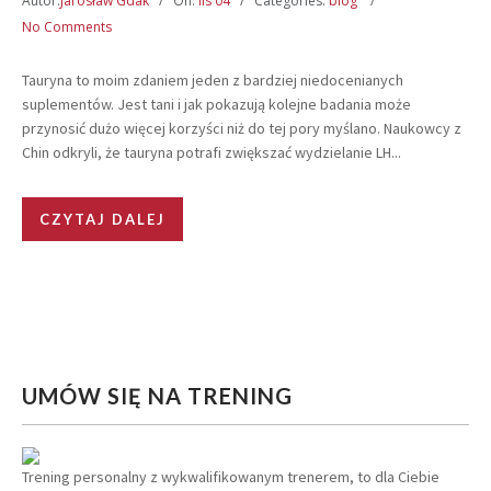
Autor:
Jarosław Gdak
On:
lis 04
Categories:
blog
No Comments
Tauryna to moim zdaniem jeden z bardziej niedocenianych
suplementów. Jest tani i jak pokazują kolejne badania może
przynosić dużo więcej korzyści niż do tej pory myślano. Naukowcy z
Chin odkryli, że tauryna potrafi zwiększać wydzielanie LH...
CZYTAJ DALEJ
UMÓW SIĘ NA TRENING
Trening personalny z wykwalifikowanym trenerem, to dla Ciebie