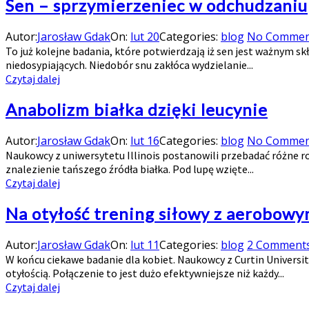
Sen – sprzymierzeniec w odchudzaniu
Autor:
Jarosław Gdak
On:
lut 20
Categories:
blog
No Commen
To już kolejne badania, które potwierdzają iż sen jest ważnym s
niedosypiających. Niedobór snu zakłóca wydzielanie...
Czytaj dalej
Anabolizm białka dzięki leucynie
Autor:
Jarosław Gdak
On:
lut 16
Categories:
blog
No Commen
Naukowcy z uniwersytetu Illinois postanowili przebadać różne ro
znalezienie tańszego źródła białka. Pod lupę wzięte...
Czytaj dalej
Na otyłość trening siłowy z aerobow
Autor:
Jarosław Gdak
On:
lut 11
Categories:
blog
2 Comment
W końcu ciekawe badanie dla kobiet. Naukowcy z Curtin Universi
otyłością. Połączenie to jest dużo efektywniejsze niż każdy...
Czytaj dalej