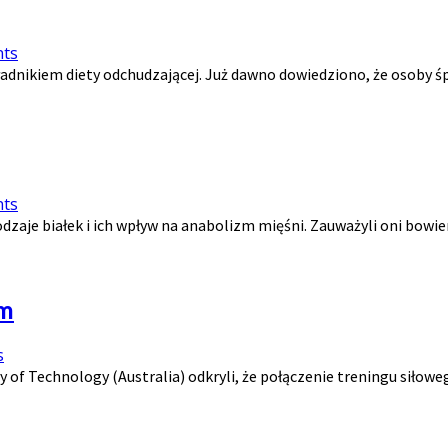
ts
kładnikiem diety odchudzającej. Już dawno dowiedziono, że osoby śp
ts
dzaje białek i ich wpływ na anabolizm mięśni. Zauważyli oni bowie
ym
s
ty of Technology (Australia) odkryli, że połączenie treningu sił