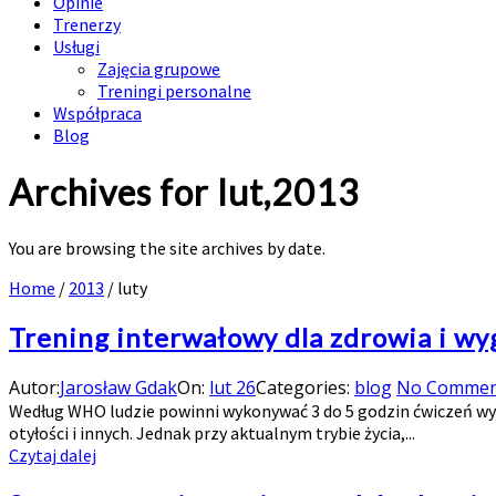
Opinie
Trenerzy
Usługi
Zajęcia grupowe
Treningi personalne
Współpraca
Blog
Archives for lut,2013
You are browsing the site archives by date.
Home
/
2013
/
luty
Trening interwałowy dla zdrowia i wy
Autor:
Jarosław Gdak
On:
lut 26
Categories:
blog
No Commen
Według WHO ludzie powinni wykonywać 3 do 5 godzin ćwiczeń wyt
otyłości i innych. Jednak przy aktualnym trybie życia,...
Czytaj dalej