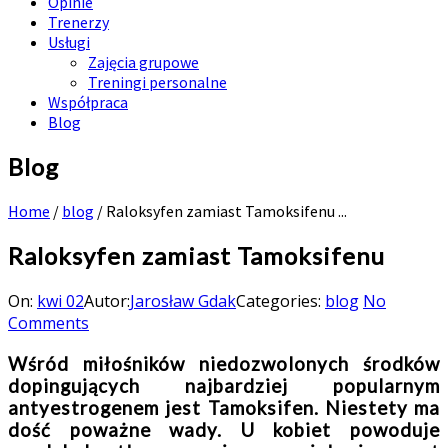
Opinie
Trenerzy
Usługi
Zajęcia grupowe
Treningi personalne
Współpraca
Blog
Blog
Home
/
blog
/
Raloksyfen zamiast Tamoksifenu ...
Raloksyfen zamiast Tamoksifenu
On:
kwi 02
Autor:
Jarosław Gdak
Categories:
blog
No
Comments
Wśród miłośników niedozwolonych środków
dopingujących najbardziej popularnym
antyestrogenem jest Tamoksifen. Niestety ma
dość poważne wady. U kobiet powoduje