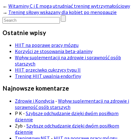
←
Witaminy C i E mogą utrudniać trening wytrzymałościowy
→
Trening siłowy wskazany dla kobiet po menopauzie
Ostatnie wpisy
HIIT na poprawę pracy mózgu
Korzyści ze stosowania beta-alaniny
Wpływ suplementacji na zdrowie i sprawność osób
starszych
HIIT przeciwko cukrzycy typu II
Trening HIIT uwalnia endorfiny
Najnowsze komentarze
Zdrowie i Kondycja
-
Wpływ suplementacji na zdrowie i
sprawność osób starszych
P K
-
Szybsze odchudzanie dzięki dwóm posiłkom
dziennie
Zyb
-
Szybsze odchudzanie dzięki dwóm posiłkom
dziennie
Treningowy.NET
-
HIIT na poprawę pracy mózgu