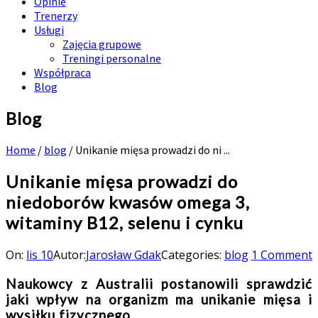
Opinie
Trenerzy
Usługi
Zajęcia grupowe
Treningi personalne
Współpraca
Blog
Blog
Home
/
blog
/
Unikanie mięsa prowadzi do ni ...
Unikanie mięsa prowadzi do
niedoborów kwasów omega 3,
witaminy B12, selenu i cynku
On:
lis 10
Autor:
Jarosław Gdak
Categories:
blog
1 Comment
Naukowcy z Australii postanowili sprawdzić
jaki wpływ na organizm ma unikanie mięsa i
wysiłku fizycznego.