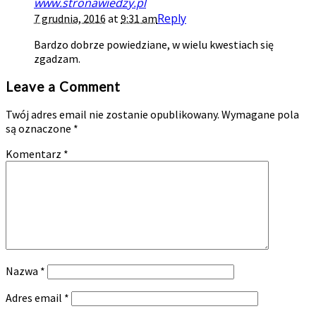
www.stronawiedzy.pl
Reply
7 grudnia, 2016
at
9:31 am
Bardzo dobrze powiedziane, w wielu kwestiach się
zgadzam.
Leave a Comment
Twój adres email nie zostanie opublikowany.
Wymagane pola
są oznaczone
*
Komentarz
*
Nazwa
*
Adres email
*