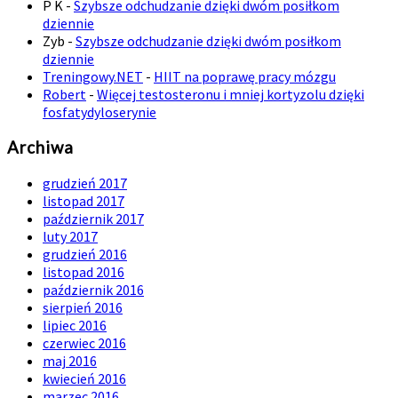
P K
-
Szybsze odchudzanie dzięki dwóm posiłkom
dziennie
Zyb
-
Szybsze odchudzanie dzięki dwóm posiłkom
dziennie
Treningowy.NET
-
HIIT na poprawę pracy mózgu
Robert
-
Więcej testosteronu i mniej kortyzolu dzięki
fosfatydyloserynie
Archiwa
grudzień 2017
listopad 2017
październik 2017
luty 2017
grudzień 2016
listopad 2016
październik 2016
sierpień 2016
lipiec 2016
czerwiec 2016
maj 2016
kwiecień 2016
marzec 2016