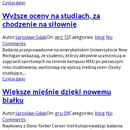
Czytaj dalej
Wyższe oceny na studiach, za
chodzenie na siłownię
Autor:
Jarosław Gdak
On:
wrz 15
Categories:
blog
No
Comments
Badania przeprowadzone na amerykańskim Uniwersytecie New
Michigan wskazują, że studenci, którzy aktywnie uczestniczą w
zajęciach sportowych na terenie kampusu MSU po pierwszym
roku studiowania, wyróżniają się wyższą średnią ocen. Osoby
studiujące,...
Czytaj dalej
Większe mięśnie dzięki nowemu
białku
Autor:
Jarosław Gdak
On:
gru 09
Categories:
blog
No
Comments
Naukowcy z Dana-Farber Cancer Instituteprowadząc badania