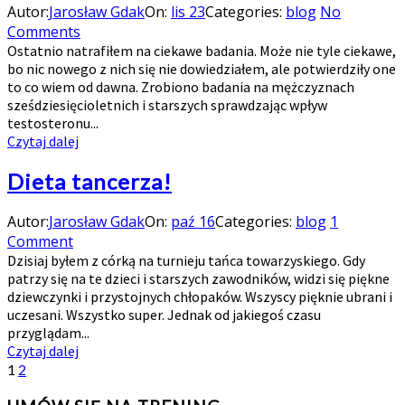
Autor:
Jarosław Gdak
On:
lis 23
Categories:
blog
No
Comments
Ostatnio natrafiłem na ciekawe badania. Może nie tyle ciekawe,
bo nic nowego z nich się nie dowiedziałem, ale potwierdziły one
to co wiem od dawna. Zrobiono badania na mężczyznach
sześdziesięcioletnich i starszych sprawdzając wpływ
testosteronu...
Czytaj dalej
Dieta tancerza!
Autor:
Jarosław Gdak
On:
paź 16
Categories:
blog
1
Comment
Dzisiaj byłem z córką na turnieju tańca towarzyskiego. Gdy
patrzy się na te dzieci i starszych zawodników, widzi się piękne
dziewczynki i przystojnych chłopaków. Wszyscy pięknie ubrani i
uczesani. Wszystko super. Jednak od jakiegoś czasu
przyglądam...
Czytaj dalej
1
2