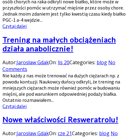
osób chorych na raka odkryli nowe białko, które może w
przyszłości pomóc w utrzymać mięśnie przez osoby chore.
Jednak moim zdaniem jest tylko kwestią czasu kiedy białko
PGC-1 a-4 wejdzie...
Czytaj dalej
Trening na małych obciążeniach
działa anabolicznie!
Autor:
Jarosław Gdak
On:
lis 20
Categories:
blog
No
Comments
Nie każdy z nas może trenować na dużych ciężarach np. z
powodu kontuzji. Naukowcy duńscy odkryli, że trening na
mniejszych ciężarach może również pomóc w budowaniu
mięśni, ale pod warunkiem odpowiedniej podaży białka.
Ostatnio rozmawiałem...
Czytaj dalej
Nowe właściwości Resweratrolu!
Autor:
Jarosław Gdak
On:
cze 21
Categories:
blog
No