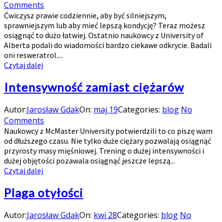
Comments
Ćwiczysz prawie codziennie, aby być silniejszym,
sprawniejszym lub aby mieć lepszą kondycję? Teraz możesz
osiągnąć to dużo łatwiej. Ostatnio naukowcy z University of
Alberta podali do wiadomości bardzo ciekawe odkrycie. Badali
oni resweratrol....
Czytaj dalej
Intensywność zamiast ciężarów
Autor:
Jarosław Gdak
On:
maj 19
Categories:
blog
No
Comments
Naukowcy z McMaster University potwierdzili to co piszę wam
od dłuższego czasu. Nie tylko duże ciężary pozwalają osiągnąć
przyrosty masy mięśniowej. Trening o dużej intensywności i
dużej objętości pozawala osiągnąć jeszcze lepszą...
Czytaj dalej
Plaga otyłości
Autor:
Jarosław Gdak
On:
kwi 28
Categories:
blog
No