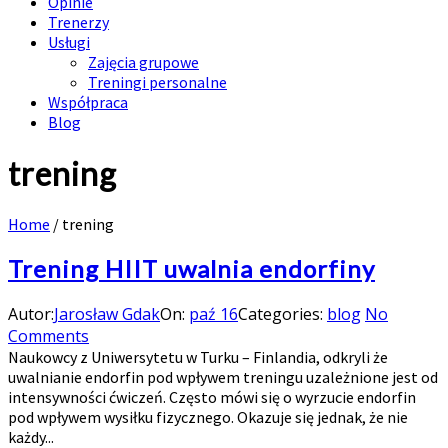
Opinie
Trenerzy
Usługi
Zajęcia grupowe
Treningi personalne
Współpraca
Blog
trening
Home
/
trening
Trening HIIT uwalnia endorfiny
Autor:
Jarosław Gdak
On:
paź 16
Categories:
blog
No
Comments
Naukowcy z Uniwersytetu w Turku – Finlandia, odkryli że
uwalnianie endorfin pod wpływem treningu uzależnione jest od
intensywności ćwiczeń. Często mówi się o wyrzucie endorfin
pod wpływem wysiłku fizycznego. Okazuje się jednak, że nie
każdy...