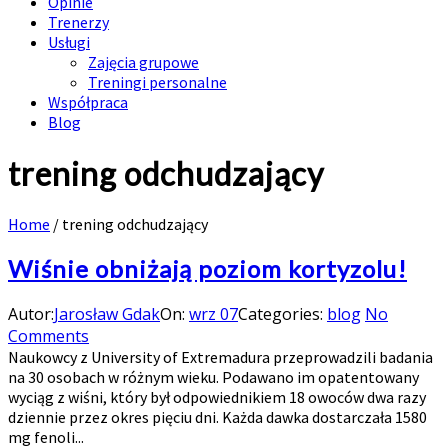
Opinie
Trenerzy
Usługi
Zajęcia grupowe
Treningi personalne
Współpraca
Blog
trening odchudzający
Home
/
trening odchudzający
Wiśnie obniżają poziom kortyzolu!
Autor:
Jarosław Gdak
On:
wrz 07
Categories:
blog
No
Comments
Naukowcy z University of Extremadura przeprowadzili badania
na 30 osobach w różnym wieku. Podawano im opatentowany
wyciąg z wiśni, który był odpowiednikiem 18 owoców dwa razy
dziennie przez okres pięciu dni. Każda dawka dostarczała 1580
mg fenoli...