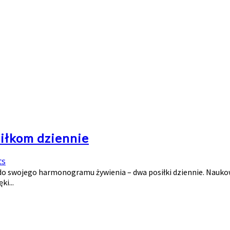
iłkom dziennie
ts
do swojego harmonogramu żywienia – dwa posiłki dziennie. Naukow
ki...