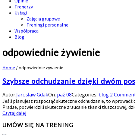
Opinie
Trenerzy
Usługi
Zajęcia grupowe
Treningi personalne
Współpraca
Blog
odpowiednie żywienie
Home
/
odpowiednie żywienie
Szybsze odchudzanie dzięki dwóm pos
Autor:
Jarosław Gdak
On:
paź 08
Categories:
blog
2 Commen
Jeśli planujesz rozpocząć skuteczne odchudzanie, to wprowadź 
Pradze, potwierdzili skuteczne zrzucanie tkanki tłuszczowej, dzię
Czytaj dalej
UMÓW SIĘ NA TRENING