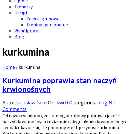
Opinie
Trenerzy
Usługi
Zajęcia grupowe
Treningi personalne
Współpraca
Blog
kurkumina
Home
/
kurkumina
Kurkumina poprawia stan naczyń
krwionośnych
Autor:
Jarosław Gdak
On:
kwi 07
Categories:
blog
No
Comments
Od dawna wiadomo, że trening aerobowy poprawia jakość
naczyń krwionośnych i działanie całego układu krwionośnego.
Jednak okazuje się, że podobny efekt przynosi kurkumina.
Kurkumina jest głównym składnikiem kurkumy. Działa