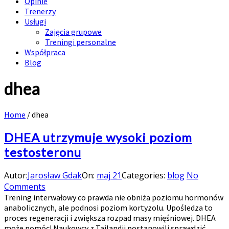
Opinie
Trenerzy
Usługi
Zajęcia grupowe
Treningi personalne
Współpraca
Blog
dhea
Home
/
dhea
DHEA utrzymuje wysoki poziom
testosteronu
Autor:
Jarosław Gdak
On:
maj 21
Categories:
blog
No
Comments
Trening interwałowy co prawda nie obniża poziomu hormonów
anabolicznych, ale podnosi poziom kortyzolu. Upośledza to
proces regeneracji i zwiększa rozpad masy mięśniowej. DHEA
może pomóc! Naukowcy z Tajlandii postanowili sprawdzić