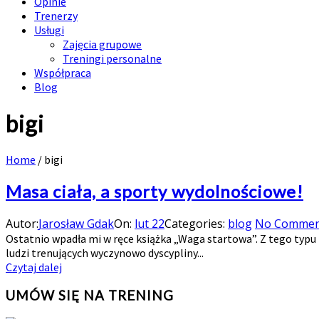
Opinie
Trenerzy
Usługi
Zajęcia grupowe
Treningi personalne
Współpraca
Blog
bigi
Home
/
bigi
Masa ciała, a sporty wydolnościowe!
Autor:
Jarosław Gdak
On:
lut 22
Categories:
blog
No Commen
Ostatnio wpadła mi w ręce książka „Waga startowa”. Z tego typu 
ludzi trenujących wyczynowo dyscypliny...
Czytaj dalej
UMÓW SIĘ NA TRENING