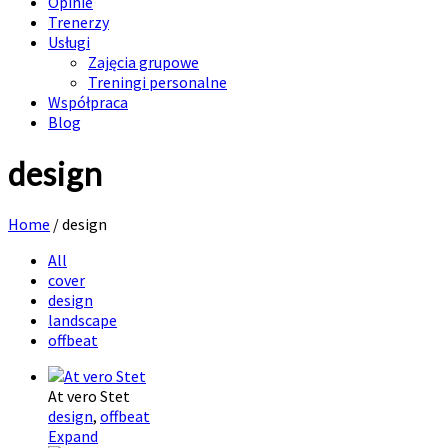
Opinie
Trenerzy
Usługi
Zajęcia grupowe
Treningi personalne
Współpraca
Blog
design
Home
/
design
All
cover
design
landscape
offbeat
At vero Stet
design
,
offbeat
Expand